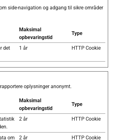
m side-navigation og adgang til sikre områder
Maksimal
Type
opbevaringstid
r det
1 år
HTTP Cookie
 rapportere oplysninger anonymt.
Maksimal
Type
opbevaringstid
tatistik
2 år
HTTP Cookie
den.
data om
2 år
HTTP Cookie