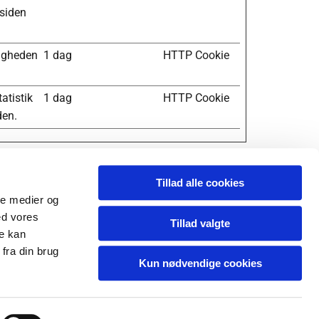
esiden
tigheden
1 dag
HTTP Cookie
tatistik
1 dag
HTTP Cookie
den.
Tillad alle cookies
ale medier og
ed vores
Tillad valgte
re kan
fra din brug
Kun nødvendige cookies