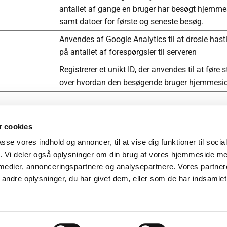
antallet af gange en bruger har besøgt hjemm
samt datoer for første og seneste besøg.
Anvendes af Google Analytics til at drosle has
på antallet af forespørgsler til serveren
Registrerer et unikt ID, der anvendes til at føre s
over hvordan den besøgende bruger hjemmesi
 cookies
passe vores indhold og annoncer, til at vise dig funktioner til soci
59 31 52 99
fik. Vi deler også oplysninger om din brug af vores hjemmeside m
aktura.hmkj@gmail.com
 medier, annonceringspartnere og analysepartnere. Vores partne
448681
v og cookies
ndre oplysninger, du har givet dem, eller som de har indsamlet 