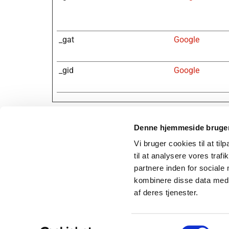
_gat
Google
_gid
Google
Denne hjemmeside bruger
Vi bruger cookies til at til
Telefon
til at analysere vores tra
Email:
f
Hønsinge Maskinstation
partnere inden for sociale
CVR 19
Gl. Hønsingevej 7
Privatli
kombinere disse data med a
4560 Vig
af deres tjenester.
Samtykkevalg